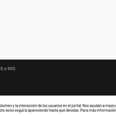
CS o RSS
lumen y la interacción de los usuarios en el portal. Nos ayudan a mejora
Este aviso seguirá apareciendo hasta que decidas. Para más información,
acional de Costa Rica