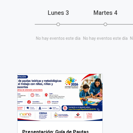
Lunes
3
Martes
4
No hay eventos este día
No hay eventos este día
N
Presentación: Guía de Pautas