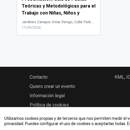
Teóricas y Metodológicas para el
Trabajo con Niñas, Niños y
Adolescentes en Iniciativas de
Jardines Campus Omar Dengo, Calle Padre Royo, Heredia, Oriente, Costa Rica
Extensión Universitaria.
...
17/09/2026
Contacto
KML, I
Quiero crear un evento
Información legal
Política de cookies
Utilizamos cookies propias y de terceros que nos permiten medir el vo
privacidad. Puedes configurar el uso de cookies o aceptarlas todas. 
2026 © UNA Eventos Académicos - Universidad N