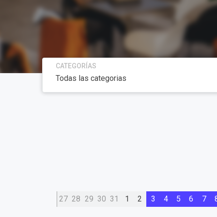
CATEGORÍAS
27
28
29
30
31
1
2
3
4
5
6
7