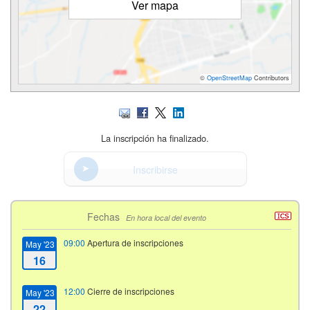
Ver mapa
©
OpenStreetMap
Contributors
La inscripción ha finalizado.
Inscribirse
Fechas
En hora local del evento
09:00
Apertura de inscripciones
May '23
16
12:00
Cierre de inscripciones
May '23
22