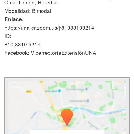
Omar Dengo, Heredia.
Modalidad: Bimodal
Enlace:
https://una-cr.zoom.us/j/81083109214
ID:
810 8310 9214
Facebook: VicerrectoríaExtensiónUNA