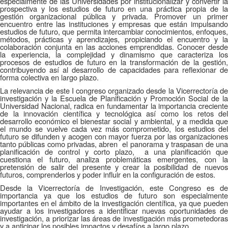
especialmente de las Universidades por institucionalizar y convertir la
prospectiva y los estudios de futuro en una práctica propia de la
gestión organizacional pública y privada. Promover un primer
encuentro entre las instituciones y empresas que están impulsando
estudios de futuro, que permita intercambiar conocimientos, enfoques,
métodos, prácticas y aprendizajes, propiciando el encuentro y la
colaboración conjunta en las acciones emprendidas. Conocer desde
la experiencia, la complejidad y dinamismo que caracteriza los
procesos de estudios de futuro en la transformación de la gestión,
contribuyendo así al desarrollo de capacidades para reflexionar de
forma colectiva en largo plazo.
La relevancia de este I congreso organizado desde la Vicerrectoría de
investigación y la Escuela de Planificación y Promoción Social de la
Universidad Nacional, radica en fundamentar la importancia creciente
de la innovación científica y tecnológica así como los retos del
desarrollo económico el bienestar social y ambiental, y a medida que
el mundo se vuelve cada vez más comprometido, los estudios del
futuro se difunden y acogen con mayor fuerza por las organizaciones
tanto públicas como privadas, abren el panorama y traspasan de una
planificación de control y corto plazo, a una planificación que
cuestiona el futuro, analiza problemáticas emergentes, con la
pretensión de salir del presente y crear la posibilidad de nuevos
futuros, comprenderlos y poder influir en la configuración de estos.
Desde la Vicerrectoría de Investigación, este Congreso es de
importancia ya que los estudios de futuro son especialmente
importantes en el ámbito de la investigación científica, ya que pueden
ayudar a los investigadores a identificar nuevas oportunidades de
investigación, a priorizar las áreas de investigación más prometedoras
y a anticipar los posibles impactos y desafíos a largo plazo.