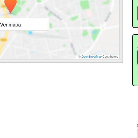
Ver mapa
©
OpenStreetMap
Contributors