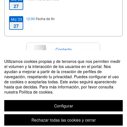
27
12:00
Fecha de fin
Mrz '23
27
Contacto
Utilizamos cookies propias y de terceros que nos permiten medir
el volumen y la interacción de los usuarios en el portal. Nos
ayudan a mejorar a partir de la creación de perfiles de
Difunde tu evento poniendo el siguiente código en tu sitio
navegación, respetando tu privacidad. Puedes configurar el uso
de cookies o aceptarlas todas. Este aviso seguirá apareciendo
hasta que decidas. Para más información, por favor consulta
nuestra Política de cookies.
Configurar
Presentación del libro: Alberto Martén Chavarría, Padre del Solidarismo en
Costa Rica
Rechazar todas las cookies y cerrar