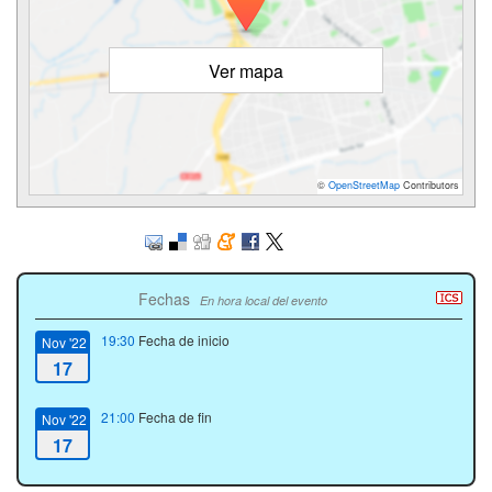
Ver mapa
©
OpenStreetMap
Contributors
Fechas
En hora local del evento
19:30
Fecha de inicio
Nov '22
17
21:00
Fecha de fin
Nov '22
17