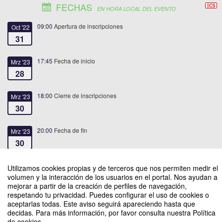
FECHAS
EN HORA LOCAL DEL EVENTO
09:00
Apertura de inscripciones
Oct '22
31
17:45
Fecha de inicio
Mrz '23
28
18:00
Cierre de inscripciones
Mrz '23
30
20:00
Fecha de fin
Mrz '23
30
Utilizamos cookies propias y de terceros que nos permiten medir el
volumen y la interacción de los usuarios en el portal. Nos ayudan a
mejorar a partir de la creación de perfiles de navegación,
respetando tu privacidad. Puedes configurar el uso de cookies o
Congreso de Agilidad Empresarial
aceptarlas todas. Este aviso seguirá apareciendo hasta que
decidas. Para más información, por favor consulta nuestra Política
Organizado por Centro de Desarrollo Gerencial, Programa de Posgrados de
de cookies.