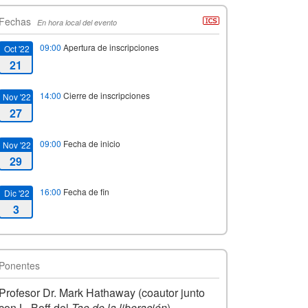
Fechas
En hora local del evento
09:00
Apertura de inscripciones
Oct '22
21
14:00
Cierre de inscripciones
Nov '22
27
09:00
Fecha de inicio
Nov '22
29
16:00
Fecha de fin
Dic '22
3
Ponentes
Profesor Dr. Mark Hathaway (coautor junto
con L. Boff del
Tao de la liberación
).