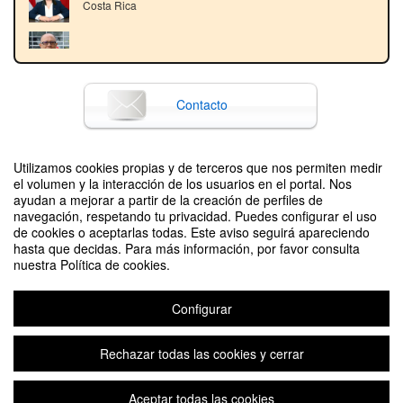
Costa Rica
Costa Rica
Moderador: M.Ed. Francisco González Alvarado. Rector, UNA
Contacto
Utilizamos cookies propias y de terceros que nos permiten medir
Difunde tu evento poniendo el siguiente código en tu sitio
el volumen y la interacción de los usuarios en el portal. Nos
ayudan a mejorar a partir de la creación de perfiles de
navegación, respetando tu privacidad. Puedes configurar el uso
de cookies o aceptarlas todas. Este aviso seguirá apareciendo
hasta que decidas. Para más información, por favor consulta
nuestra Política de cookies.
Configurar
Seminario presencial: Integración y articulación de las áreas sustantivas para
el desarrollo regional
Organizado por Vicerrectoria de Extensión UNA
Rechazar todas las cookies y cerrar
Aceptar todas las cookies