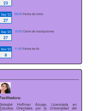
23
09:00
Fecha de inicio
Sep '22
27
14:00
Cierre de inscripciones
Sep '22
27
11:00
Fecha de fin
Nov '22
8
Ponentes
Facilitadora:
Betsabé Hoffman Azuaje, Licenciada en
Estudios Orientales por la Universidad del