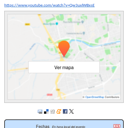
https://www.youtube.com/watch?
v=Qw3uxlWBxsE
Ver mapa
©
OpenStreetMap
Contributors
Fechas
En hora local del evento