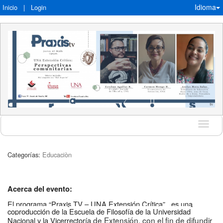
Idioma
Inicio
|
Login
Idioma
Categorías:
Educaciòn
Acerca del evento
:
El programa “Praxis TV – UNA Extensión Crítica”, es una
coproducción de la
Escuela de Filosofía de la Universidad
de Extensión, con el fin de difundir
Nacional y la Vicerrectoría