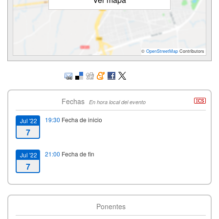
©
OpenStreetMap
Contributors
Fechas
En hora local del evento
19:30
Fecha de inicio
Jul '22
7
21:00
Fecha de fin
Jul '22
7
Ponentes