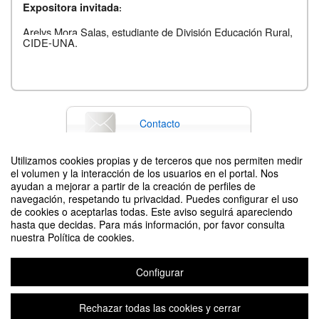
Expositora invitada
:
Arelys Mora Salas, estudiante de División Educación Rural,
CIDE-UNA.
Contacto
Utilizamos cookies propias y de terceros que nos permiten medir
el volumen y la interacción de los usuarios en el portal. Nos
Difunde tu evento poniendo el siguiente código en tu sitio
ayudan a mejorar a partir de la creación de perfiles de
navegación, respetando tu privacidad. Puedes configurar el uso
de cookies o aceptarlas todas. Este aviso seguirá apareciendo
hasta que decidas. Para más información, por favor consulta
nuestra Política de cookies.
Configurar
Programa: Praxis TV UNA Extensión Crítica: Perspectivas comunitarias
Organizado por Vicerrectoría de Extensión
Rechazar todas las cookies y cerrar