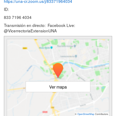
https://una-cr.zoom.us/j/83371964034
ID:
833 7196 4034
Transmisión en directo: Facebook Live:
@VicerrectoriaExtensionUNA
Ver mapa
©
OpenStreetMap
Contributors