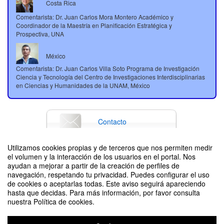
Costa Rica
Comentarista: Dr. Juan Carlos Mora Montero Académico y
Coordinador de la Maestría en Planificación Estratégica y
Prospectiva, UNA
México
Comentarista: Dr. Juan Carlos Villa Soto Programa de Investigación
Ciencia y Tecnología del Centro de Investigaciones Interdisciplinarias
en Ciencias y Humanidades de la UNAM, México
Moderador: MPA. Luis Fernando Morales Abarca Escuela de
Contacto
Planificación y Promoción Social, UNA
Utilizamos cookies propias y de terceros que nos permiten medir
el volumen y la interacción de los usuarios en el portal. Nos
Difunde tu evento poniendo el siguiente código en tu sitio
ayudan a mejorar a partir de la creación de perfiles de
navegación, respetando tu privacidad. Puedes configurar el uso
de cookies o aceptarlas todas. Este aviso seguirá apareciendo
hasta que decidas. Para más información, por favor consulta
nuestra Política de cookies.