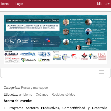
Idioma
Inicio
|
Login
Idioma
Categorías:
Pesca y marisqueo
Etiquetas:
ambiente
Océanos
Residuos sòlidos
Acerca del evento:
El Programa Sectores Productivos, Competitividad y Desarrollo