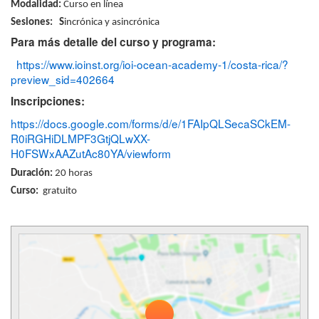
Modalidad:
Curso en línea
Sesiones: S
incrónica y asincrónica
Para más detalle del curso y programa:
https://www.ioinst.org/ioi-
ocean-academy-1/costa-rica/?
preview_sid=402664
Inscripciones:
https://docs.google.com/forms/
d/e/1FAIpQLSecaSCkEM-
R0iRGHiDLMPF3GtjQLwXX-
H0FSWxAAZutAc80YA/viewform
Duración:
20 horas
Curso:
gratuito