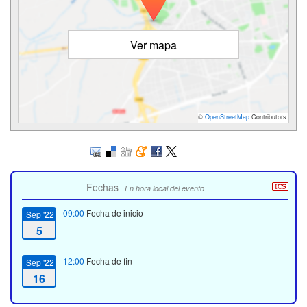
Ver mapa
©
OpenStreetMap
Contributors
Fechas
En hora local del evento
09:00
Fecha de inicio
Sep '22
5
12:00
Fecha de fin
Sep '22
16