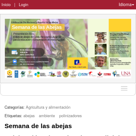
Idioma
Inicio
|
Login
Idioma
Categorías:
Agricultura y alimentación
Etiquetas:
abejas
ambiente
polinizadores
Semana de las abejas