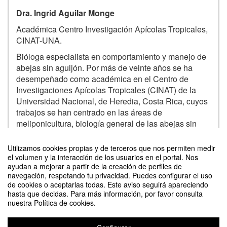
Dra. Ingrid Aguilar Monge
Académica Centro Investigación Apícolas Tropicales,
CINAT-UNA.
Bióloga especialista en comportamiento y manejo de
abejas sin aguijón. Por más de veinte años se ha
desempeñado como académica en el Centro de
Investigaciones Apícolas Tropicales (CINAT) de la
Universidad Nacional, de Heredia, Costa Rica, cuyos
trabajos se han centrado en las áreas de
meliponicultura, biología general de las abejas sin
aguijón (Meliponini), y proyectos de extensión en
meliponicultura. Llevó a cabo la Maestría en Abejas
Utilizamos cookies propias y de terceros que nos permiten medir
Tropicales y Apicultura en Climas Tropicales.
el volumen y la interacción de los usuarios en el portal. Nos
ayudan a mejorar a partir de la creación de perfiles de
Facultad de Biología. Universidad de Utrecht,
Contacto
navegación, respetando tu privacidad. Puedes configurar el uso
Utrecht. Holanda. Doctorado (PhD.) en el Programa
de cookies o aceptarlas todas. Este aviso seguirá apareciendo
de doctorado de la Facultad de Biología Universidad
hasta que decidas. Para más información, por favor consulta
de Utrecht. Holanda.
nuestra Política de cookies.
Dr. Paul E. Hanson Snortum