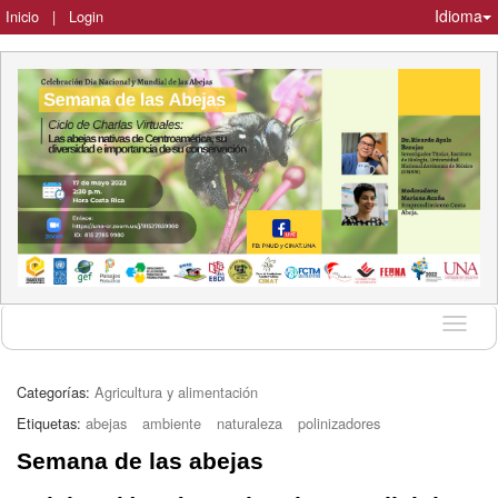
Idioma
Inicio
|
Login
Idioma
Categorías:
Agricultura y alimentación
Etiquetas:
abejas
ambiente
naturaleza
polinizadores
Semana de las abejas