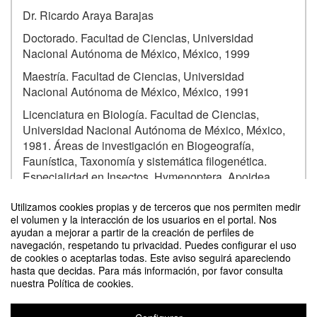
Dr. Ricardo Araya Barajas
Doctorado. Facultad de Ciencias, Universidad
Nacional Autónoma de México, México, 1999
Maestría. Facultad de Ciencias, Universidad
Nacional Autónoma de México, México, 1991
Licenciatura en Biología. Facultad de Ciencias,
Universidad Nacional Autónoma de México, México,
1981. Áreas de investigación en Biogeografía,
Faunística, Taxonomía y sistemática filogenética.
Especialidad en Insectos, Hymenoptera, Apoidea.
Investigador titular A, Estación de Biología, Chamela.
Utilizamos cookies propias y de terceros que nos permiten medir
Moderadora:
el volumen y la interacción de los usuarios en el portal. Nos
ayudan a mejorar a partir de la creación de perfiles de
Contacto
Mariana Acuña. Emprendimiento Costa Abeja.
navegación, respetando tu privacidad. Puedes configurar el uso
de cookies o aceptarlas todas. Este aviso seguirá apareciendo
hasta que decidas. Para más información, por favor consulta
nuestra Política de cookies.