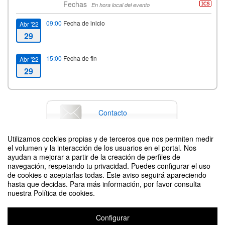
Fechas
En hora local del evento
09:00
Fecha de inicio
Abr '22
29
15:00
Fecha de fin
Abr '22
29
Contacto
Utilizamos cookies propias y de terceros que nos permiten medir
el volumen y la interacción de los usuarios en el portal. Nos
Difunde tu evento poniendo el siguiente código en tu sitio
ayudan a mejorar a partir de la creación de perfiles de
navegación, respetando tu privacidad. Puedes configurar el uso
de cookies o aceptarlas todas. Este aviso seguirá apareciendo
hasta que decidas. Para más información, por favor consulta
nuestra Política de cookies.
Configurar