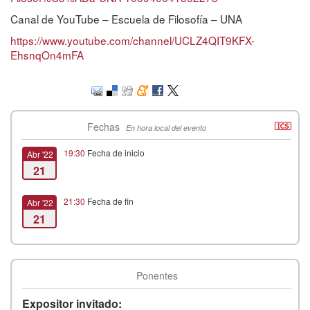
Canal de YouTube – Escuela de Filosofía – UNA
https://www.youtube.com/channel/UCLZ4QIT9KFX-
EhsnqOn4mFA
Fechas
En hora local del evento
19:30
Fecha de inicio
Abr '22
21
21:30
Fecha de fin
Abr '22
21
Ponentes
Expositor invitado: