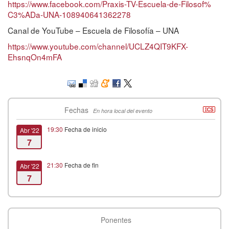
https://www.facebook.com/
Praxis-TV-Escuela-de-Filosof%
C3%ADa-UNA-108940641362278
Canal de YouTube – Escuela de Filosofía – UNA
https://www.youtube.com/
channel/UCLZ4QIT9KFX-
EhsnqOn4mFA
Fechas
En hora local del evento
19:30
Fecha de inicio
Abr '22
7
21:30
Fecha de fin
Abr '22
7
Ponentes