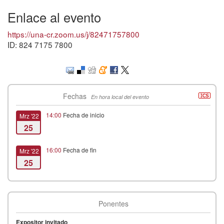
Enlace al evento
https://una-cr.zoom.us/j/82471757800
ID: 824 7175 7800
Fechas
En hora local del evento
14:00
Fecha de inicio
Mrz '22
25
16:00
Fecha de fin
Mrz '22
25
Ponentes
Expositor invitado