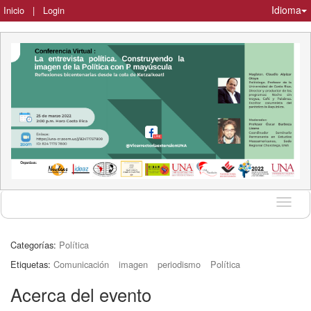
Idioma
Inicio
|
Login
Idioma
Categorías:
Política
Etiquetas:
Comunicación
imagen
periodismo
Política
Acerca del evento