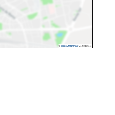
©
OpenStreetMap
Contributors