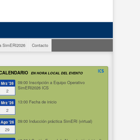
a SimERI2026
Contacto
CALENDARIO
EN HORA LOCAL DEL EVENTO
09:00
Inscripción a Equipo Operativo
Mrz '26
SimERI2026 ICS
2
13:00
Fecha de inicio
Mrz '26
2
09:00
Inducción práctica SimERI (virtual)
Ago '26
29