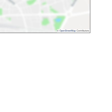
©
OpenStreetMap
Contributors