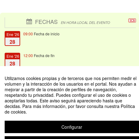
FECHAS
EN HORA LOCAL DEL EVENTO
09:00
Fecha de inicio
Ene '26
28
12:00
Fecha de fin
Ene '26
28
Utilizamos cookies propias y de terceros que nos permiten medir el
volumen y la interacción de los usuarios en el portal. Nos ayudan a
mejorar a partir de la creación de perfiles de navegación,
respetando tu privacidad. Puedes configurar el uso de cookies o
Seminario virtual: Promesas y propuestas: análisis de la educación en los
aceptarlas todas. Este aviso seguirá apareciendo hasta que
planes de gobierno 2026-2030
decidas. Para más información, por favor consulta nuestra Política
de cookies.
Organizado por INEINA
Configurar
Aviso legal
|
Contacto
Plataforma de organización de eventos Symposium
Copyright © 2026