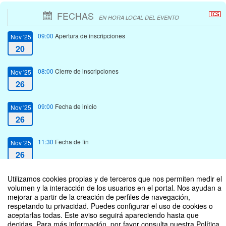
FECHAS
EN HORA LOCAL DEL EVENTO
09:00
Apertura de inscripciones
Nov '25
20
08:00
Cierre de inscripciones
Nov '25
26
09:00
Fecha de inicio
Nov '25
26
11:30
Fecha de fin
Nov '25
26
Utilizamos cookies propias y de terceros que nos permiten medir el
volumen y la interacción de los usuarios en el portal. Nos ayudan a
mejorar a partir de la creación de perfiles de navegación,
respetando tu privacidad. Puedes configurar el uso de cookies o
Foro: Pos análisis Segundo Debate Presidencial
aceptarlas todas. Este aviso seguirá apareciendo hasta que
decidas. Para más información, por favor consulta nuestra Política