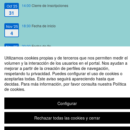
14:00
Cierre de inscripciones
Oct '25
31
18:30
Fecha de inicio
Nov '25
4
20:00
Fecha de fin
Nov '25
4
Utilizamos cookies propias y de terceros que nos permiten medir el
volumen y la interacción de los usuarios en el portal. Nos ayudan a
mejorar a partir de la creación de perfiles de navegación,
respetando tu privacidad. Puedes configurar el uso de cookies o
aceptarlas todas. Este aviso seguirá apareciendo hasta que
decidas. Para más información, por favor consulta nuestra Política
Mesa redonda: Repositorios y archivos de revistas centroamericanas
de cookies.
Configurar
Aviso legal
|
Contacto
Plataforma de organización de eventos Symposium
Copyright © 2026
Rechazar todas las cookies y cerrar