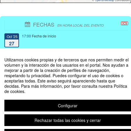
©
OpenStreetMap
Contributors
FECHAS
EN HORA LOCAL DEL EVENTO
17:00
Fecha de inicio
Oct '25
27
20:00
Fecha de fin
Oct '25
Utilizamos cookies propias y de terceros que nos permiten medir el
29
volumen y la interacción de los usuarios en el portal. Nos ayudan a
mejorar a partir de la creación de perfiles de navegación,
respetando tu privacidad. Puedes configurar el uso de cookies o
aceptarlas todas. Este aviso seguirá apareciendo hasta que
decidas. Para más información, por favor consulta nuestra Política
de cookies.
Coloquios Posgrados Escuela de Filosofía
Configurar
Aviso legal
|
Contacto
Plataforma de organización de eventos Symposium
Rechazar todas las cookies y cerrar
Copyright © 2026