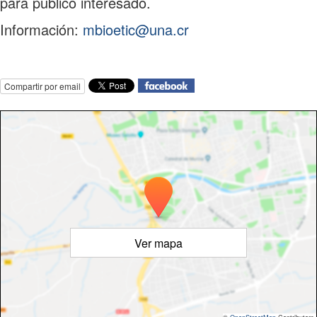
para
público
interesado.
Información:
mbioetic@una.cr
Compartir por email
Ver mapa