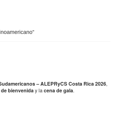
atinoamericano”
s Sudamericanos – ALEPRyCS Costa Rica 2026
,
l de bienvenida
y la
cena de gala
.