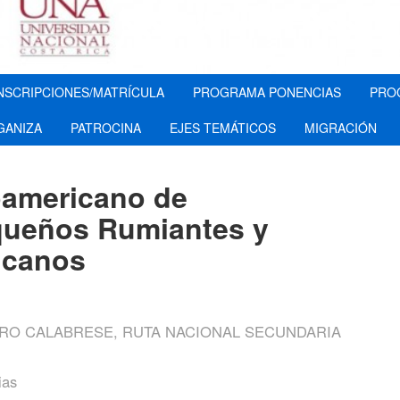
NSCRIPCIONES/MATRÍCULA
PROGRAMA PONENCIAS
PRO
GANIZA
PATROCINA
EJES TEMÁTICOS
MIGRACIÓN
oamericano de
equeños Rumiantes y
icanos
RRO CALABRESE, RUTA NACIONAL SECUNDARIA
ias