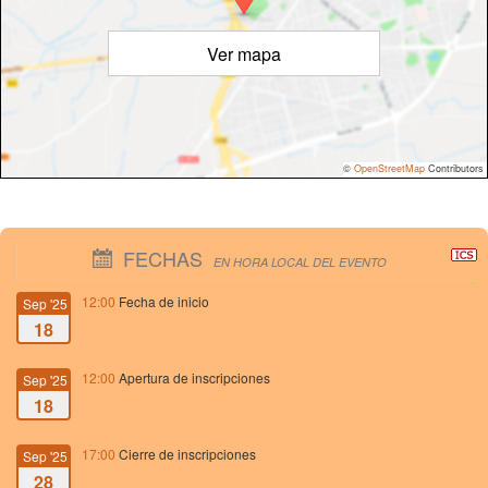
Ver mapa
©
OpenStreetMap
Contributors
FECHAS
EN HORA LOCAL DEL EVENTO
12:00
Fecha de inicio
Sep '25
18
12:00
Apertura de inscripciones
Sep '25
18
17:00
Cierre de inscripciones
Sep '25
28