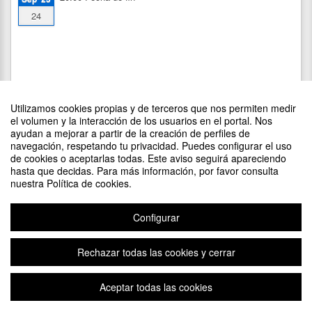
24
Utilizamos cookies propias y de terceros que nos permiten medir
el volumen y la interacción de los usuarios en el portal. Nos
ayudan a mejorar a partir de la creación de perfiles de
navegación, respetando tu privacidad. Puedes configurar el uso
de cookies o aceptarlas todas. Este aviso seguirá apareciendo
DIFUNDE TU EVENTO PONIENDO EL SIGUIENTE CÓDIGO
hasta que decidas. Para más información, por favor consulta
EN TU SITIO
nuestra Política de cookies.
Configurar
Rechazar todas las cookies y cerrar
Aviso legal
|
Contacto
Plataforma de organización de eventos Symposium
Aceptar todas las cookies
Copyright © 2026