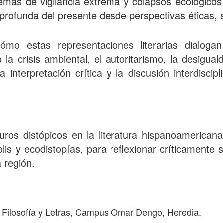
stemas de vigilancia extrema y colapsos ecológicos
 profunda del presente desde perspectivas éticas, so
ómo estas representaciones literarias dialog
a crisis ambiental, el autoritarismo, la desigua
a interpretación crítica y la discusión interdiscip
turos distópicos en la literatura hispanoameric
olis y ecodistopías, para reflexionar críticamente
a región.
e Filosofía y Letras, Campus Omar Dengo, Heredia.