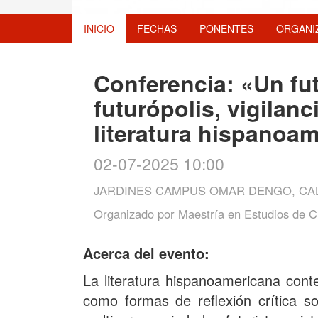
INICIO
FECHAS
PONENTES
ORGANI
Conferencia: «Un fut
futurópolis, vigilanc
literatura hispano
02-07-2025 10:00
JARDINES CAMPUS OMAR DENGO, CAL
Organizado por
Maestría en Estudios de C
Acerca del evento:
La literatura hispanoamericana conte
como formas de reflexión crítica s