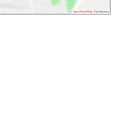
©
OpenStreetMap
Contributors