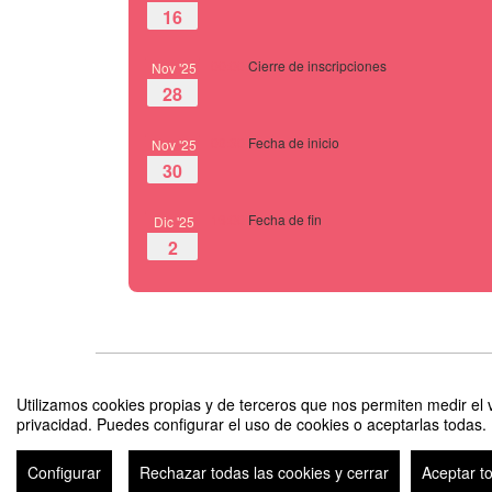
16
00:00
Cierre de inscripciones
Nov '25
28
08:30
Fecha de inicio
Nov '25
30
16:00
Fecha de fin
Dic '25
2
Cursos Pre-CMAN 2025
Utilizamos cookies propias y de terceros que nos permiten medir el v
Organizado por El Centro de Investigaciones Apícolas Tropical
privacidad. Puedes configurar el uso de cookies o aceptarlas todas.
Lapa Verde - Fundación Ecovida y Abejas Nativas Costa Rica
Configurar
Rechazar todas las cookies y cerrar
Aceptar t
Avi