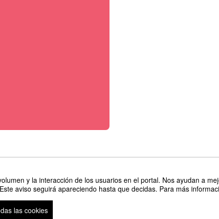
olumen y la interacción de los usuarios en el portal. Nos ayudan a mejo
es - CINAT de la Universidad Nacional - UNA, la Universidad Técnica Nacional -
 Este aviso seguirá apareciendo hasta que decidas. Para más informació
odas las cookies
so legal
|
Contacto
Plataforma de organización de eventos Symposium
Copyright © 