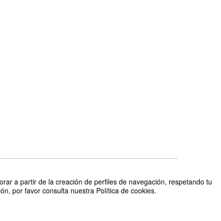
rar a partir de la creación de perfiles de navegación, respetando tu
 UTN, el Instituto Nacional de Aprendizaje - INA, el Refugio
n, por favor consulta nuestra Política de cookies.
2026