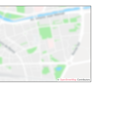
©
OpenStreetMap
Contributors