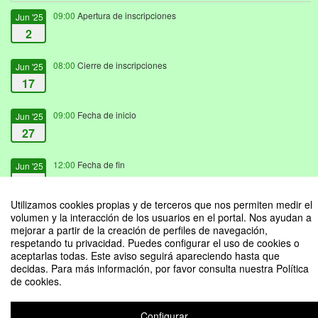
09:00
Apertura de inscripciones
Jun '25
2
08:00
Cierre de inscripciones
Jun '25
17
09:00
Fecha de inicio
Jun '25
27
12:00
Fecha de fin
Jun '25
27
Utilizamos cookies propias y de terceros que nos permiten medir el
volumen y la interacción de los usuarios en el portal. Nos ayudan a
mejorar a partir de la creación de perfiles de navegación,
respetando tu privacidad. Puedes configurar el uso de cookies o
aceptarlas todas. Este aviso seguirá apareciendo hasta que
Taller: Entendiendo la biomecánica de los árboles
decidas. Para más información, por favor consulta nuestra Política
de cookies.
Organizado por Escuela de Ciencias Ambientales
Configurar