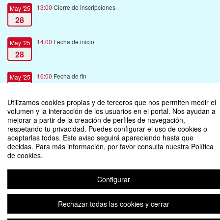
13:00
Cierre de inscripciones
May '25
28
14:00
Fecha de inicio
May '25
28
16:00
Fecha de fin
May '25
28
Utilizamos cookies propias y de terceros que nos permiten medir el
volumen y la interacción de los usuarios en el portal. Nos ayudan a
mejorar a partir de la creación de perfiles de navegación,
respetando tu privacidad. Puedes configurar el uso de cookies o
aceptarlas todas. Este aviso seguirá apareciendo hasta que
Taller: Conozca sobre los tsunamis para giras académicas
decidas. Para más información, por favor consulta nuestra Política
de cookies.
Organizado por Vicerrectorìa de Extensiòn
Configurar
Aviso legal
|
Contacto
Plataforma de organización de eventos Symposium
Copyright © 2026
Rechazar todas las cookies y cerrar