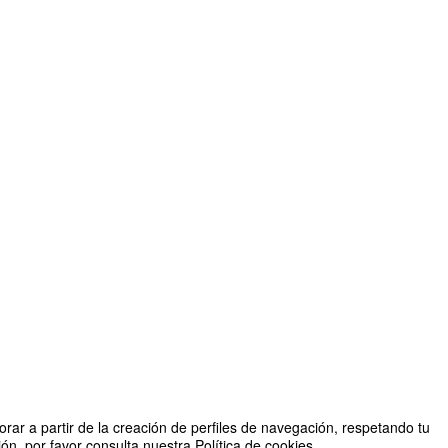
rar a partir de la creación de perfiles de navegación, respetando tu
n, por favor consulta nuestra Política de cookies.
Organizado por División de Educación Básica