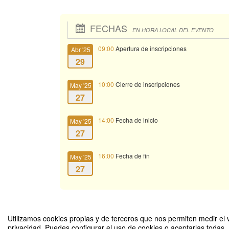
FECHAS
EN HORA LOCAL DEL EVENTO
09:00
Apertura de inscripciones
Abr '25
29
10:00
Cierre de inscripciones
May '25
27
14:00
Fecha de inicio
May '25
27
16:00
Fecha de fin
May '25
27
Utilizamos cookies propias y de terceros que nos permiten medir el v
privacidad. Puedes configurar el uso de cookies o aceptarlas todas.
Conversatorio: "La Educación No Formal: Una Alternativa que