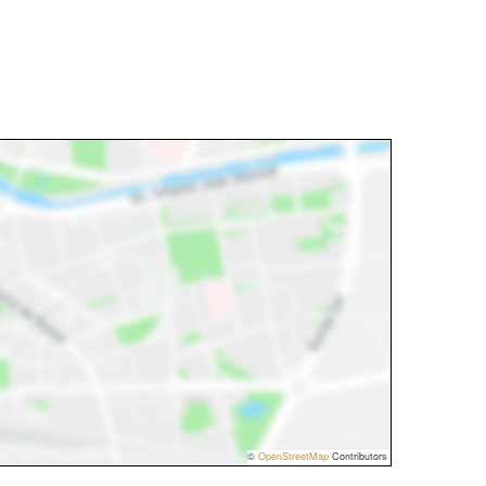
©
OpenStreetMap
Contributors