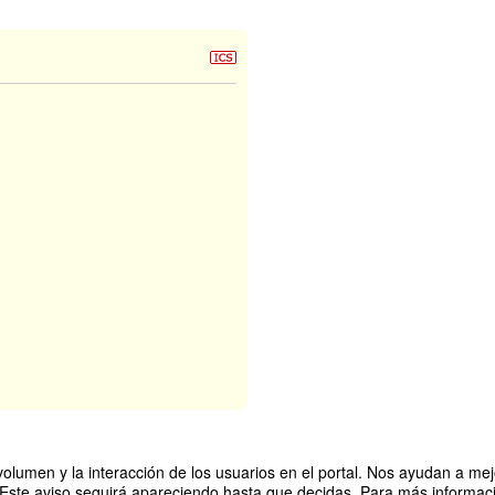
olumen y la interacción de los usuarios en el portal. Nos ayudan a mejo
 Este aviso seguirá apareciendo hasta que decidas. Para más informació
 Construye y Transforma la Educación Formal"