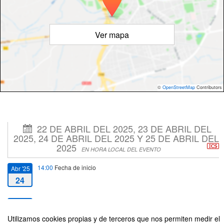
Ver mapa
©
OpenStreetMap
Contributors
22 DE ABRIL DEL 2025, 23 DE ABRIL DEL
2025, 24 DE ABRIL DEL 2025 Y 25 DE ABRIL DEL
2025
EN HORA LOCAL DEL EVENTO
14:00
Fecha de inicio
Abr '25
24
17:00
Fecha de fin
Abr '25
25
Utilizamos cookies propias y de terceros que nos permiten medir el