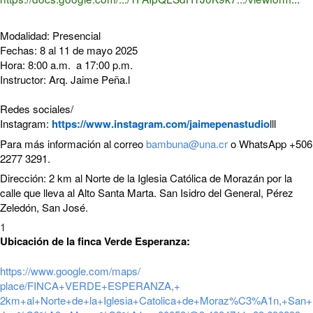
Modalidad: Presencial
Fechas: 8 al 11 de mayo 2025
Hora: 8:00 a.m. a 17:00 p.m.
Instructor: Arq. Jaime Peña.l
Redes sociales/
Instagram:
https://www.instagram.com/
jaimepenastudio
lll
Para más información al correo
bambuna@una.cr
o WhatsApp +506
2277 3291.
Dirección: 2 km al Norte de la Iglesia Católica de Morazán por la
calle que lleva al Alto Santa Marta. San Isidro del General, Pérez
Zeledón, San José.
1
Ubicación de la finca Verde Esperanza:
https://www.google.com/maps/
place/FINCA+VERDE+ESPERANZA,+
2km+al+Norte+de+la+Iglesia+
Catolica+de+Moraz%C3%A1n,+San+