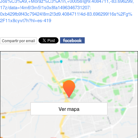
Jos%C3%A9,+Moraz%C3%A1n,+
00058/@9.4084711,-83.696299,
17z/data=!4m6!3m5!
1s0x8fa1496346731207:
0xb429fb9f43c79424!8m2!3d9.
4084711!4d-83.696299!16s%2Fg%
2F11x8cyvt7h?hl=es-419
Compartir por email
Ver mapa