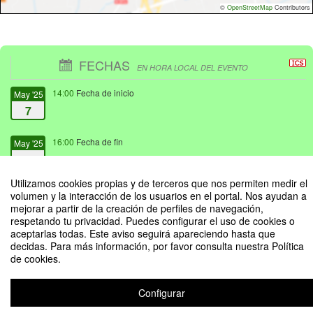
©
OpenStreetMap
Contributors
FECHAS
EN HORA LOCAL DEL EVENTO
14:00
Fecha de inicio
May '25
7
16:00
Fecha de fin
May '25
7
Utilizamos cookies propias y de terceros que nos permiten medir el
volumen y la interacción de los usuarios en el portal. Nos ayudan a
mejorar a partir de la creación de perfiles de navegación,
respetando tu privacidad. Puedes configurar el uso de cookies o
aceptarlas todas. Este aviso seguirá apareciendo hasta que
Conferencia: Innovación y sostenibilidad: El papel del Bambú en la
decidas. Para más información, por favor consulta nuestra Política
Bioconstrucción en la Región Brunca
de cookies.
Organizado por Proyecto Bambú
Configurar