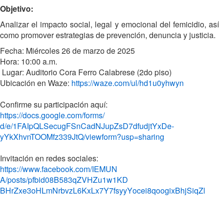
Objetivo:
Analizar el impacto social, legal y emocional del femicidio, así
como promover estrategias de prevención, denuncia y justicia.
Fecha: Miércoles 26 de marzo de 2025
Hora: 10:00 a.m.
Lugar: Auditorio Cora Ferro Calabrese (2do piso)
Ubicación en Waze:
https://waze.com/ul/hd1u0yhwyn
Confirme su participación aquí:
https://docs.google.com/forms/
d/e/1FAIpQLSecugFSnCadNJupZsD7
dfudjtYxDe-
yYkXhvnTOOMfz339JtQ/viewform?
usp=sharing
Invitación en redes sociales:
https://www.facebook.com/IEMUN
A/posts/pfbid08B583qZVHZu1w1KD
BHrZxe3oHLmNrbvzL6KxLx7Y7fsyyY
ocei8qoogixBhjSiqZl