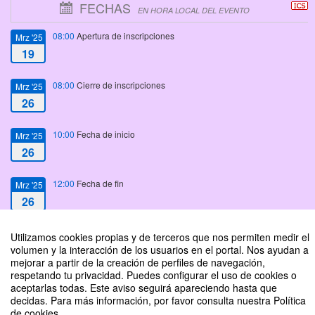
FECHAS
EN HORA LOCAL DEL EVENTO
08:00
Apertura de inscripciones
Mrz '25
19
08:00
Cierre de inscripciones
Mrz '25
26
10:00
Fecha de inicio
Mrz '25
26
12:00
Fecha de fin
Mrz '25
26
Utilizamos cookies propias y de terceros que nos permiten medir el
volumen y la interacción de los usuarios en el portal. Nos ayudan a
mejorar a partir de la creación de perfiles de navegación,
respetando tu privacidad. Puedes configurar el uso de cookies o
Conversatorio: "De la indignación a la acción: respuestas ante el femicidio"
aceptarlas todas. Este aviso seguirá apareciendo hasta que
decidas. Para más información, por favor consulta nuestra Política
Organizado por Maestría en Estudios de Género del Instituto de Estudios de
de cookies.
la Mujer (IEM)