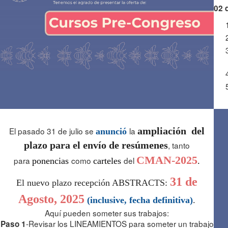
02 
El pasado 31 de julio se
la
ampliación del
anunció
plazo para el envío de resúmenes
, tanto
CMAN-2025
para
como
del
ponencias 
carteles 
.
31 de
El nuevo plazo recepción ABSTRACTS:
Agosto, 2025
(inclusive, fecha definitiva)
.
Aquí pueden someter sus trabajos:
-Revisar los LINEAMIENTOS para someter un trabajo
Paso 1