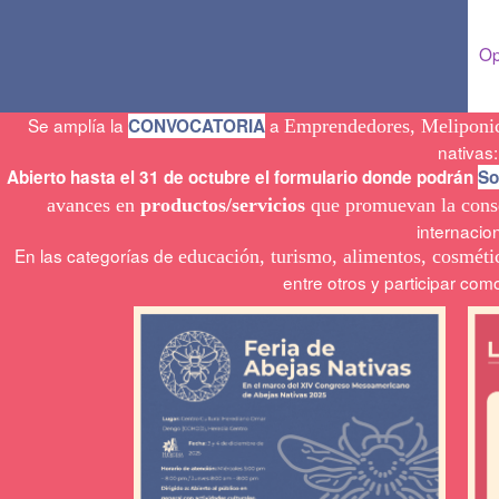
Op
Se amplía la
a
CONVOCATORIA
Emprendedores, Meliponic
nativas:
Abierto hasta el 31 de octubre el formulario donde podrán
So
avances en
productos/servicios
que promuevan la conse
internacion
En las categorías de
educación, turismo, alimentos, cosmétic
entre otros y participar co