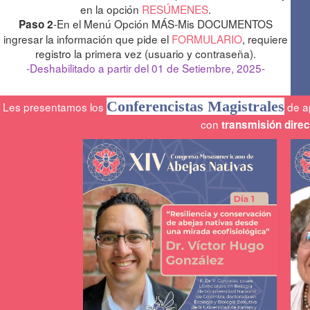
en la opción
RESÚMENES
.
-En el Menú Opción MÁS-Mis DOCUMENTOS
Paso 2
ingresar la información que pide el
FORMULARIO
, requiere
registro la primera vez (usuario y contraseña).
-Deshabilitado a partir del 01 de Setiembre, 2025-
Conferencistas Magistrales
Les presentamos los
de a
con
transmisión dire