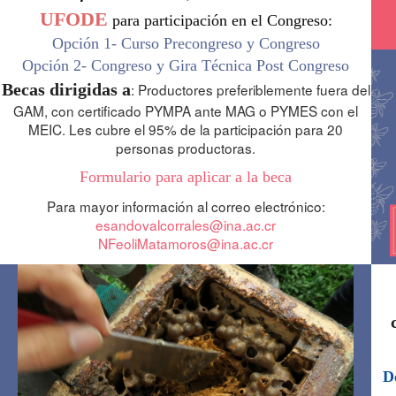
UFODE
 para participación en el Congreso:
Opción 1- Curso Precongreso y Congreso
Opción 2- Congreso y Gira Técnica Post Congreso
Becas dirigidas a
: Productores preferiblemente fuera del
GAM, con certificado PYMPA ante MAG o PYMES con el
MEIC. Les cubre el 95% de la participación para 20
personas productoras.
Formulario para aplicar a la beca
Para mayor información al correo electrónico:
esandovalcorrales@ina.ac.cr
NFeoliMatamoros@ina.ac.cr
D