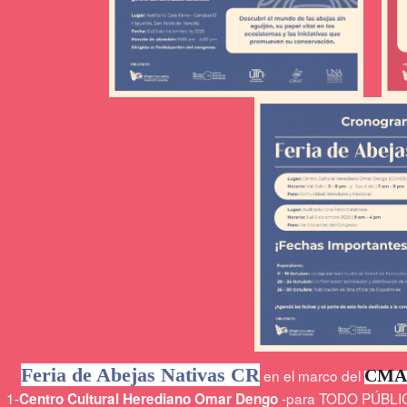
Feria de Abejas Nativas CR
en el marco del
CMA
1-
-para TODO PÚBLICO-
Centro Cultural Herediano Omar Dengo