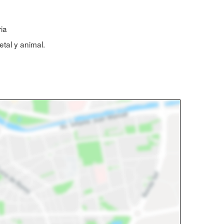
ria
etal y animal.