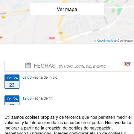
Ver mapa
©
OpenStreetMap
Contributors
FECHAS
EN HORA LOCAL DEL EVENTO
09:00
Fecha de inicio
Oct '24
23
12:00
Fecha de fin
Oct '24
23
Utilizamos cookies propias y de terceros que nos permiten medir el
volumen y la interacción de los usuarios en el portal. Nos ayudan a
mejorar a partir de la creación de perfiles de navegación,
respetando tu privacidad. Puedes configurar el uso de cookies o