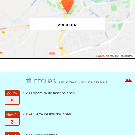
Ver mapa
©
OpenStreetMap
Contributors
FECHAS
EN HORA LOCAL DEL EVENTO
16:00
Apertura de inscripciones
Oct '24
9
23:59
Cierre de inscripciones
Nov '24
3
08:30
Fecha de inicio