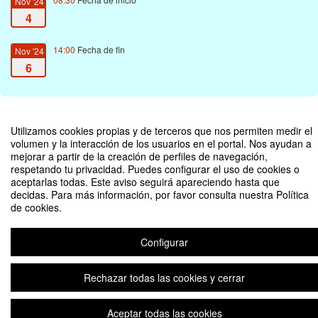
Nov '24
4
14:00
Fecha de fin
Nov '24
6
Utilizamos cookies propias y de terceros que nos permiten medir el
volumen y la interacción de los usuarios en el portal. Nos ayudan a
I Congreso Nacional de la Asociación Latinoamericana de Estudios de Asia y
mejorar a partir de la creación de perfiles de navegación,
África (ALADAA) Costa Rica
respetando tu privacidad. Puedes configurar el uso de cookies o
aceptarlas todas. Este aviso seguirá apareciendo hasta que
Organizado por Escuela de Relaciones Internacionales
decidas. Para más información, por favor consulta nuestra Política
de cookies.
Aviso legal
|
Contacto
Plataforma de organización de eventos Symposium
Copyright © 2026
Configurar
Rechazar todas las cookies y cerrar
Aceptar todas las cookies