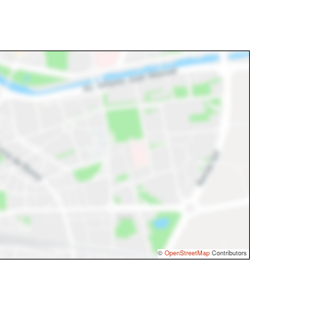
©
OpenStreetMap
Contributors