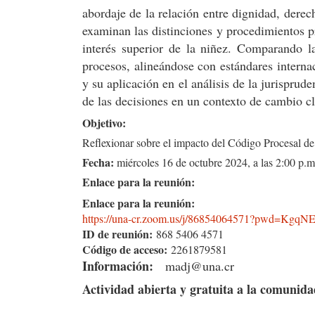
abordaje de la relación entre dignidad, dere
examinan las distinciones y procedimientos pr
interés superior de la niñez. Comparando la
procesos, alineándose con estándares interna
y su aplicación en el análisis de la jurisprud
de las decisiones en un contexto de cambio c
Objetivo:
Reflexionar sobre el impacto del Código Procesal de 
Fecha:
miércoles 16 de octubre 2024, a las 2:00 p.m
Enlace para la reunión:
Enlace para la reunión:
https://una-cr.zoom.us/j/
86854064571?pwd=
KgqNE
ID de reunión:
868 5406 4571
Código de acceso:
2261879581
Información:
madj@una.cr
Actividad abierta y gratuita a la comunidad