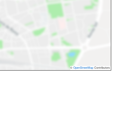
©
OpenStreetMap
Contributors