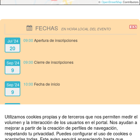
©
OpenStreetMap
Contributors
FECHAS
EN HORA LOCAL DEL EVENTO
09:00
Apertura de inscripciones
Jul '24
20
09:00
Cierre de inscripciones
Sep '24
9
10:00
Fecha de inicio
Sep '24
9
12:00
Fecha de fin
Sep '24
9
Utilizamos cookies propias y de terceros que nos permiten medir el
volumen y la interacción de los usuarios en el portal. Nos ayudan a
mejorar a partir de la creación de perfiles de navegación,
respetando tu privacidad. Puedes configurar el uso de cookies o
aceptarlas todas. Este aviso seguirá apareciendo hasta que