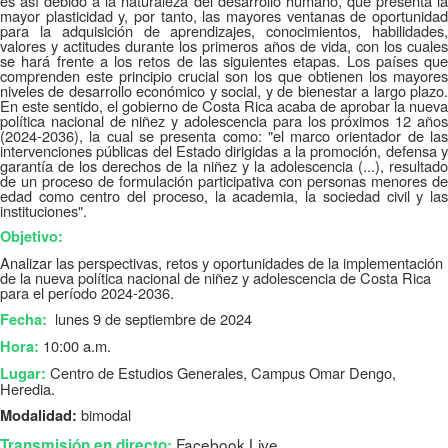
es así debido a la naturaleza del desarrollo humano, que presenta la
mayor plasticidad y, por tanto, las mayores ventanas de oportunidad
para la adquisición de aprendizajes, conocimientos, habilidades,
valores y actitudes durante los primeros años de vida, con los cuales
se hará frente a los retos de las siguientes etapas. Los países que
comprenden este principio crucial son los que obtienen los mayores
niveles de desarrollo económico y social, y de bienestar a largo plazo.
En este sentido, el gobierno de Costa Rica acaba de aprobar la nueva
política nacional de niñez y adolescencia para los próximos 12 años
(2024-2036), la cual se presenta como: "el marco orientador de las
intervenciones públicas del Estado dirigidas a la promoción, defensa y
garantía de los derechos de la niñez y la adolescencia (...), resultado
de un proceso de formulación participativa con personas menores de
edad como centro del proceso, la academia, la sociedad civil y las
instituciones".
Objetivo:
Analizar las perspectivas, retos y oportunidades de la implementación
de la nueva política nacional de niñez y adolescencia de Costa Rica
para el período 2024-2036.
lunes 9 de septiembre de 2024
Fecha:
10:00 a.m.
Hora:
Centro de Estudios Generales, Campus Omar Dengo,
Lugar:
Heredia.
bimodal
Modalidad:
Facebook Live
Transmisión en directo: