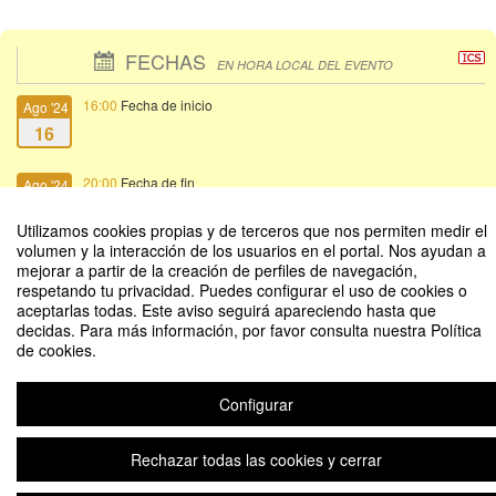
FECHAS
EN HORA LOCAL DEL EVENTO
16:00
Fecha de inicio
Ago '24
16
20:00
Fecha de fin
Ago '24
17
Utilizamos cookies propias y de terceros que nos permiten medir el
volumen y la interacción de los usuarios en el portal. Nos ayudan a
mejorar a partir de la creación de perfiles de navegación,
respetando tu privacidad. Puedes configurar el uso de cookies o
aceptarlas todas. Este aviso seguirá apareciendo hasta que
decidas. Para más información, por favor consulta nuestra Política
Curso: Tensiones entre exclusión e inclusión en turismo: nuevas perspectivas
de cookies.
de cambio
Configurar
Aviso legal
|
Contacto
Plataforma de organización de eventos Symposium
Copyright © 2026
Rechazar todas las cookies y cerrar