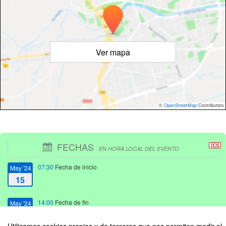
Ver mapa
©
OpenStreetMap
Contributors
FECHAS
EN HORA LOCAL DEL EVENTO
07:30
Fecha de inicio
May '24
15
14:00
Fecha de fin
May '24
15