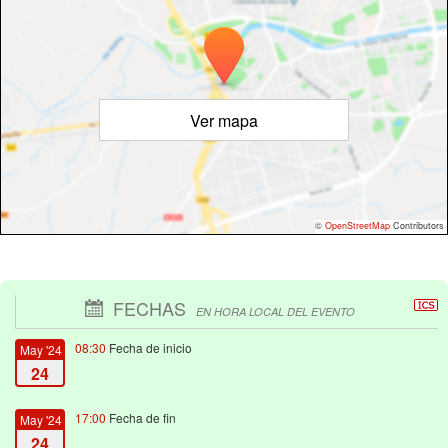
Ver mapa
©
OpenStreetMap
Contributors
FECHAS
EN HORA LOCAL DEL EVENTO
08:30
Fecha de inicio
May '24
24
17:00
Fecha de fin
May '24
24