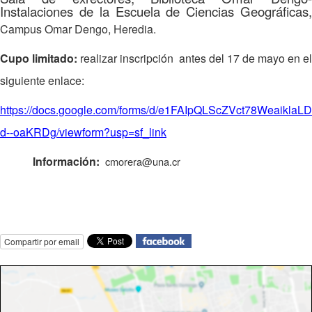
Instalaciones de la Escuela de Ciencias Geográficas,
Campus Omar Dengo, Heredia.
Cupo limitado:
realizar inscripción antes del 17 de mayo en el
siguiente enlace:
https://docs.google.com/forms/d/e1FAIpQLScZVct78Weaik
d--oaKRDg/viewform?usp=sf_link
Información:
cmorera@una.cr
Compartir por email