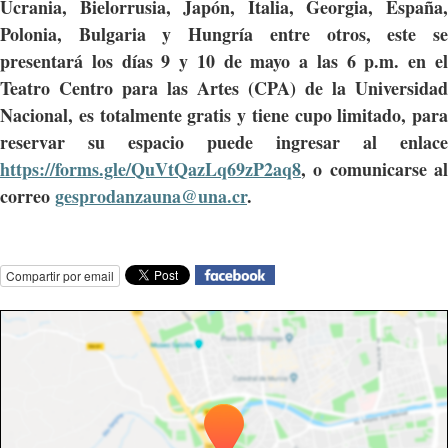
Ucrania, Bielorrusia, Japón, Italia, Georgia, España,
Polonia, Bulgaria y Hungría entre otros, este se
presentará los días
9 y 10
de
mayo
a las
6 p.m.
en e
Teatro Centro para las Artes (CPA)
de la
Universidad
Nacional
, es totalmente gratis y tiene cupo limitado, para
reservar su espacio puede ingresar al enlace
https://forms.gle/QuVtQazLq69zP2aq8
, o comunicarse al
correo
gesprodanzauna@una.cr
.
Compartir por email